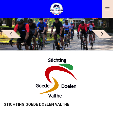
Ga
direct
naar
de
hoofdinhoud
STICHTING GOEDE DOELEN VALTHE